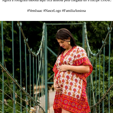
Agora a fotografa babona aqui fica ansiosa pela chegada do Príncipe ISAAC
#VemIsaac #NasceLogo #FamiliaAnsiosa