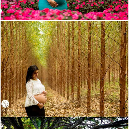
1954
3
2543
4