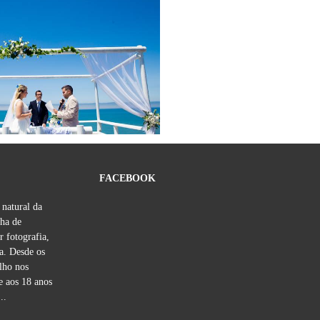
3327
7
FACEBOOK
 natural da
lha de
r fotografia,
na. Desde os
lho nos
e aos 18 anos
..