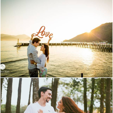
3001
68