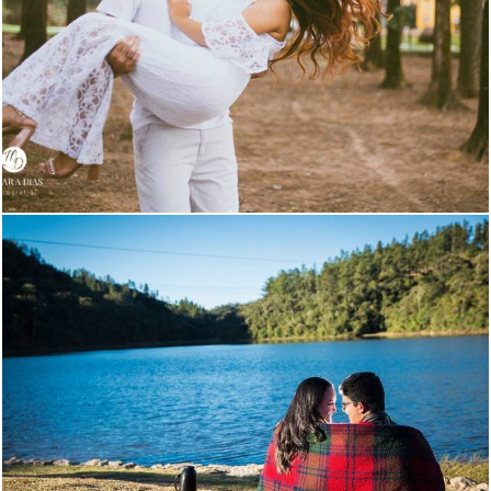
2708
15