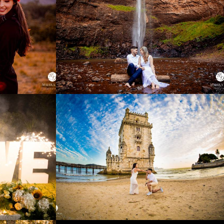
1
4483
1
0
2175
0