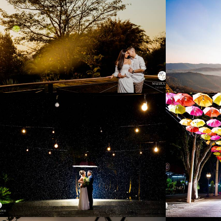
3617
61
3084
0