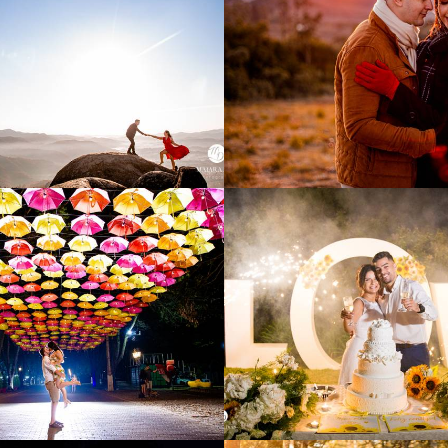
3677
6
4523
3456
8
1384